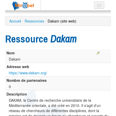
Le réseau
Accueil
/
Ressources
/
Dakam (site web)
Soutien
Ressource
Dakam
Listes
Nom
Dakam
Recherche
Adresse web
avancée
https://www.dakam.org/
EN
Nombre de partenaires
ES
0
?
Description
DAKAM, le Centre de recherche universitaire de la
Méditerranée orientale, a été créé en 2010. Il s'agit d'un
réseau de chercheurs de différentes disciplines, dont la
mission est de devenir un forum où chercheurs et experts du