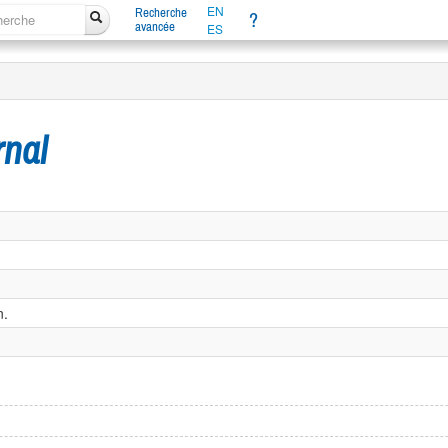
EN
Recherche
?
avancée
ES
rnal
n.