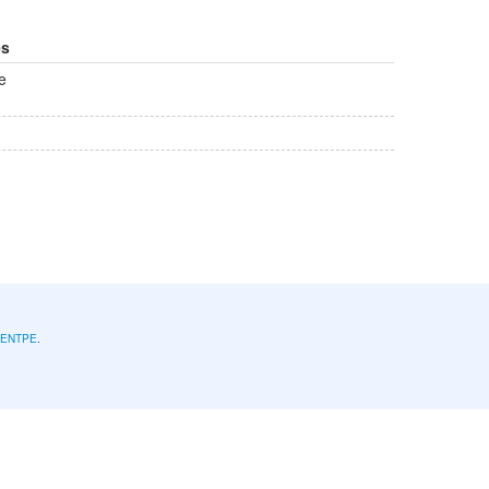
es
e
l'ENTPE
.