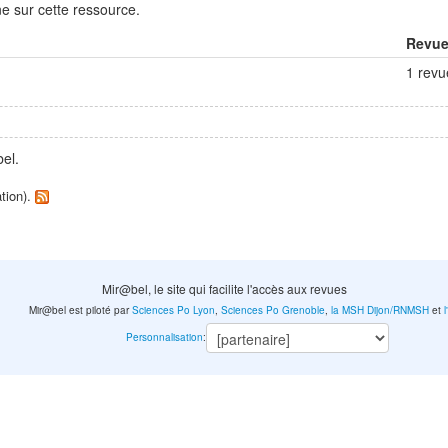
e sur cette ressource.
Revu
1 revu
el.
ation).
Mir@bel, le site qui facilite l'accès aux revues
Mir@bel est piloté par
Sciences Po Lyon
,
Sciences Po Grenoble
,
la MSH Dijon/RNMSH
et
Personnalisation
: