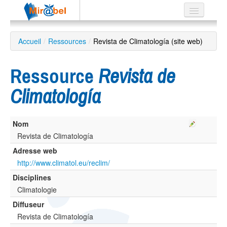
Le réseau
Accueil
/
Ressources
/
Revista de Climatología (site web)
Soutien
Ressource
Revista de
Listes
Climatología
Nom
Recherche
avancée
Revista de Climatología
Adresse web
EN
ES
http://www.climatol.eu/reclim/
Disciplines
?
Climatologie
Diffuseur
Revista de Climatología