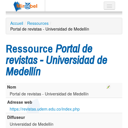
Le réseau
Accueil
/
Ressources
/
Portal de revistas - Universidad de Medellín
Soutien
Listes
Ressource
Portal de
revistas - Universidad de
Medellín
Recherche
avancée
EN
Nom
ES
Portal de revistas - Universidad de Medellín
?
Adresse web
https://revistas.udem.edu.co/index.php
Diffuseur
Universidad de Medellín