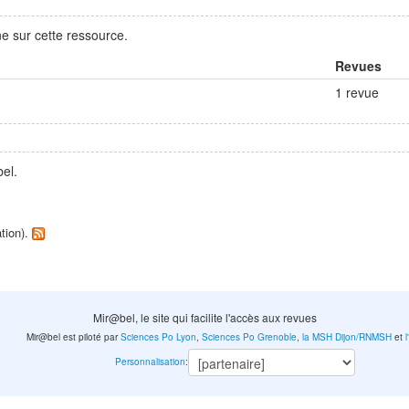
e sur cette ressource.
Revues
1 revue
el.
ation).
Mir@bel, le site qui facilite l'accès aux revues
Mir@bel est piloté par
Sciences Po Lyon
,
Sciences Po Grenoble
,
la MSH Dijon/RNMSH
et
Personnalisation
: