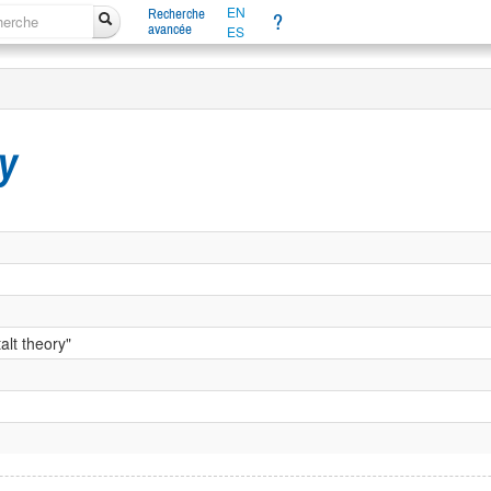
EN
Recherche
?
avancée
ES
y
alt theory"