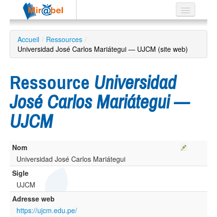
Le réseau
Accueil
/
Ressources
/
Universidad José Carlos Mariátegui — UJCM (site web)
Soutien
Listes
Ressource
Universidad
José Carlos Mariátegui —
UJCM
Recherche
avancée
EN
Nom
ES
Universidad José Carlos Mariátegui
?
Sigle
UJCM
Adresse web
https://ujcm.edu.pe/