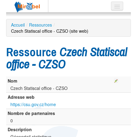
Le réseau
Accueil
/
Ressources
/
Czech Statiscal office - CZSO (site web)
Soutien
Listes
Ressource
Czech Statiscal
office - CZSO
Recherche
Nom
avancée
Czech Statiscal office - CZSO
EN
ES
Adresse web
https://csu.gov.cz/home
?
Nombre de partenaires
0
Description
Géoportail statistique