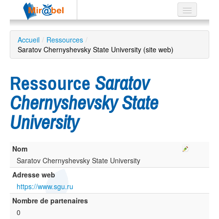
Le réseau
Accueil
/
Ressources
/
Saratov Chernyshevsky State University (site web)
Soutien
Listes
Ressource
Saratov
Chernyshevsky State
University
Recherche
avancée
EN
Nom
ES
Saratov Chernyshevsky State University
?
Adresse web
https://www.sgu.ru
Nombre de partenaires
0