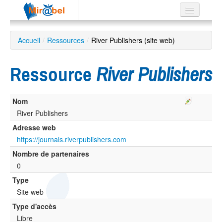
Le réseau
Accueil
/
Ressources
/
River Publishers (site web)
Soutien
Ressource
River Publishers
Listes
Nom
River Publishers
Recherche
Adresse web
avancée
https://journals.riverpublishers.com
EN
Nombre de partenaires
ES
0
?
Type
Site web
Type d'accès
Libre