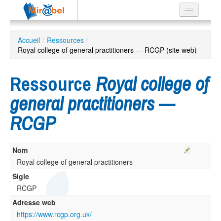
Le réseau
Accueil
/
Ressources
/
Royal college of general practitioners — RCGP (site web)
Soutien
Listes
Ressource
Royal college of
general practitioners —
RCGP
Recherche
avancée
EN
Nom
ES
Royal college of general practitioners
?
Sigle
RCGP
Adresse web
https://www.rcgp.org.uk/