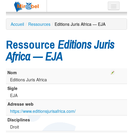
Le réseau
Accueil
/
Ressources
/
Editions Juris Africa — EJA
Soutien
Ressource
Editions Juris
Listes
Africa — EJA
Nom
Recherche
avancée
Editions Juris Africa
Sigle
EN
ES
EJA
Adresse web
?
https://www.editionsjurisafrica.com/
Disciplines
Droit