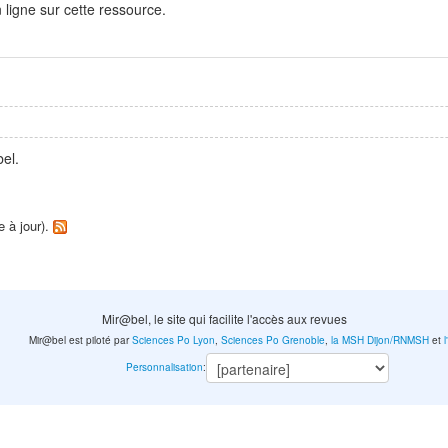
ligne sur cette ressource.
el.
e à jour).
Mir@bel, le site qui facilite l'accès aux revues
Mir@bel est piloté par
Sciences Po Lyon
,
Sciences Po Grenoble
,
la MSH Dijon/RNMSH
et
Personnalisation
: