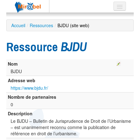
Le réseau
Accueil
/
Ressources
/
BJDU (site web)
Soutien
Ressource
BJDU
Listes
Nom
BJDU
Recherche
Adresse web
avancée
https://www.bjdu.fr/
EN
Nombre de partenaires
ES
0
?
Description
Le BJDU – Bulletin de Jurisprudence de Droit de l’Urbanisme
– est unanimement reconnu comme la publication de
référence en droit de l’urbanisme.