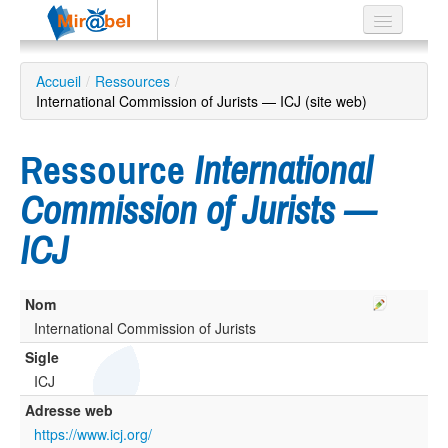
Le réseau
Accueil
/
Ressources
/
International Commission of Jurists — ICJ (site web)
Soutien
Listes
Ressource
International
Commission of Jurists —
ICJ
Recherche
avancée
EN
Nom
ES
International Commission of Jurists
?
Sigle
ICJ
Adresse web
https://www.icj.org/