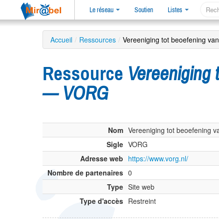
Le réseau
Soutien
Listes
Accueil
/
Ressources
/
Vereeniging tot beoefening va
Ressource
Vereeniging 
— VORG
Nom
Vereeniging tot beoefening v
Sigle
VORG
Adresse web
https://www.vorg.nl/
Nombre de partenaires
0
Type
Site web
Type d'accès
Restreint