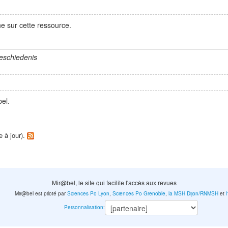
e sur cette ressource.
Geschiedenis
el.
e à jour).
Mir@bel, le site qui facilite l'accès aux revues
Mir@bel est piloté par
Sciences Po Lyon
,
Sciences Po Grenoble
,
la MSH Dijon/RNMSH
et
Personnalisation
: