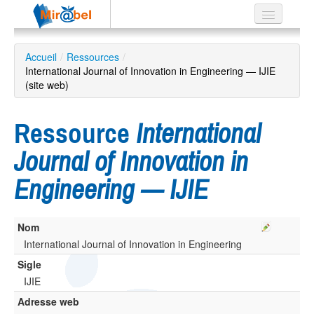
Le réseau
Accueil
/
Ressources
/
International Journal of Innovation in Engineering — IJIE
Soutien
(site web)
Listes
Ressource
International
Journal of Innovation in
Recherche
Engineering — IJIE
avancée
EN
ES
Nom
International Journal of Innovation in Engineering
?
Sigle
IJIE
Adresse web