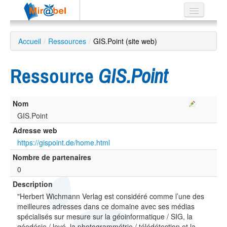
Le réseau
Accueil
/
Ressources
/
GIS.Point (site web)
Soutien
Ressource
GIS.Point
Listes
Nom
GIS.Point
Recherche
Adresse web
avancée
https://gispoint.de/home.html
EN
Nombre de partenaires
ES
0
?
Description
"Herbert Wichmann Verlag est considéré comme l’une des
meilleures adresses dans ce domaine avec ses médias
spécialisés sur mesure sur la géoinformatique / SIG, la
géodésie / levé, la photogrammétrie / télédétection et la