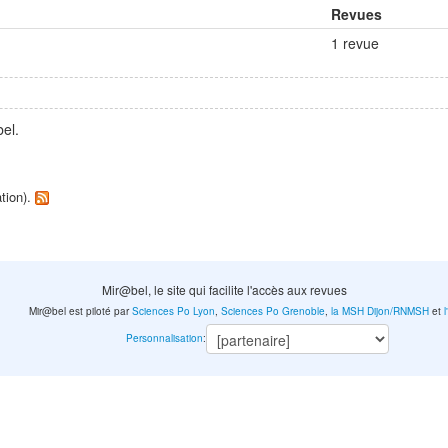
Revues
1 revue
el.
ation).
Mir@bel, le site qui facilite l'accès aux revues
Mir@bel est piloté par
Sciences Po Lyon
,
Sciences Po Grenoble
,
la MSH Dijon/RNMSH
et
Personnalisation
: