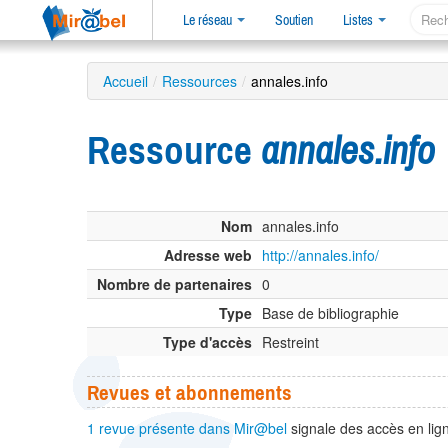
Le réseau
Soutien
Listes
Accueil
/
Ressources
/
annales.info
Ressource
annales.info
Nom
annales.info
Adresse web
http://annales.info/
Nombre de partenaires
0
Type
Base de bibliographie
Type d'accès
Restreint
Revues et abonnements
1 revue présente dans Mir@bel
signale des accès en lign