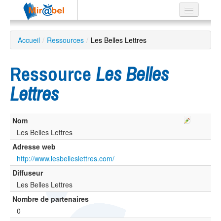
Le réseau
Accueil
/
Ressources
/
Les Belles Lettres
Soutien
Ressource
Les Belles
Listes
Lettres
Nom
Recherche
avancée
Les Belles Lettres
Adresse web
EN
ES
http://www.lesbelleslettres.com/
Diffuseur
?
Les Belles Lettres
Nombre de partenaires
0