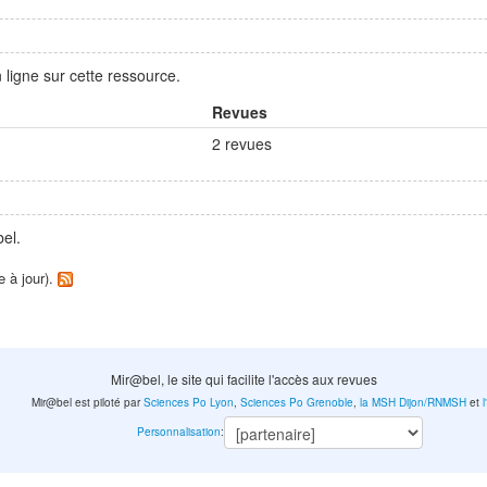
ligne sur cette ressource.
Revues
2 revues
el.
e à jour).
Mir@bel, le site qui facilite l'accès aux revues
Mir@bel est piloté par
Sciences Po Lyon
,
Sciences Po Grenoble
,
la MSH Dijon/RNMSH
et
Personnalisation
: