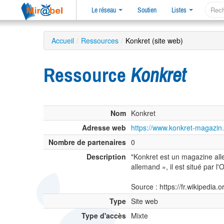
Le réseau
Soutien
Listes
Accueil
/
Ressources
/
Konkret (site web)
Ressource
Konkret
Nom
Konkret
Adresse web
https://www.konkret-magazin
Nombre de partenaires
0
Description
"Konkret est un magazine al
allemand », il est situé par l
Source : https://fr.wikipedia.
Type
Site web
Type d'accès
Mixte