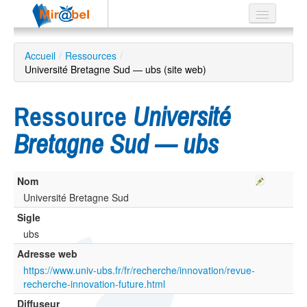
Le réseau
Accueil
/
Ressources
/
Université Bretagne Sud — ubs (site web)
Soutien
Listes
Ressource
Université
Bretagne Sud — ubs
Recherche
Nom
avancée
Université Bretagne Sud
EN
ES
Sigle
ubs
?
Adresse web
https://www.univ-ubs.fr/fr/recherche/innovation/revue-
recherche-innovation-future.html
Diffuseur