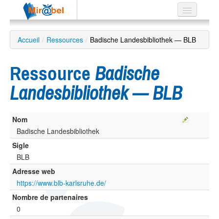
Le réseau
Accueil
/
Ressources
/
Badische Landesbibliothek — BLB
Soutien
Ressource
Badische
Listes
Landesbibliothek — BLB
Nom
Recherche
avancée
Badische Landesbibliothek
Sigle
EN
ES
BLB
Adresse web
?
https://www.blb-karlsruhe.de/
Nombre de partenaires
0