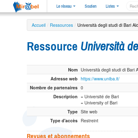
Le réseau
Soutien
Listes
Accueil
/
Ressources
/
Università degli studi di Bari A
Ressource
Università de
Nom
Università degli studi di Bari
Adresse web
https://www.uniba.it/
Nombre de partenaires
0
Description
= Université de Bari
= University of Bari
Type
Site web
Type d'accès
Restreint
Revues et abonnements