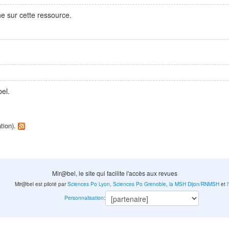
e sur cette ressource.
el.
ation).
Mir@bel, le site qui facilite l'accès aux revues
Mir@bel est piloté par
Sciences Po Lyon
,
Sciences Po Grenoble
,
la MSH Dijon/RNMSH
et
Personnalisation
: