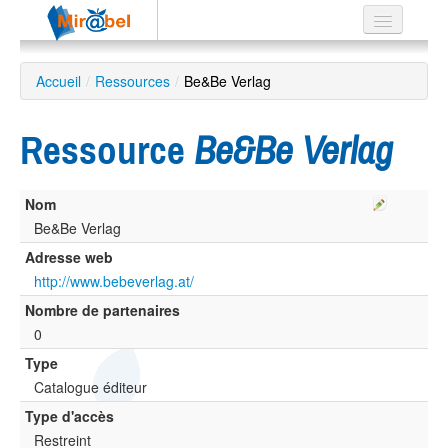
Le réseau
Accueil
/
Ressources
/
Be&Be Verlag
Soutien
Ressource
Be&Be Verlag
Listes
Nom
Be&Be Verlag
Recherche
Adresse web
avancée
http://www.bebeverlag.at/
EN
Nombre de partenaires
ES
0
?
Type
Catalogue éditeur
Type d'accès
Restreint