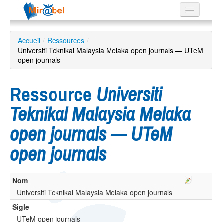
Le réseau
Accueil
/
Ressources
/
Universiti Teknikal Malaysia Melaka open journals — UTeM
Soutien
open journals
Listes
Ressource
Universiti
Teknikal Malaysia Melaka
Recherche
open journals — UTeM
avancée
open journals
EN
ES
?
Nom
Universiti Teknikal Malaysia Melaka open journals
Sigle
UTeM open journals