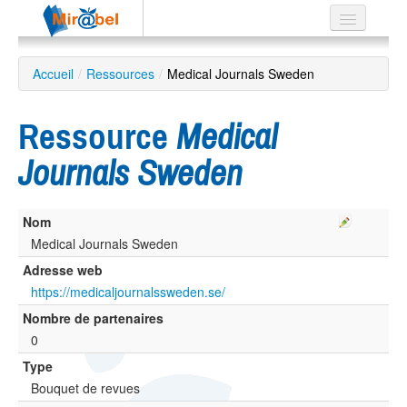
Le réseau
Accueil
/
Ressources
/
Medical Journals Sweden
Soutien
Ressource
Medical
Listes
Journals Sweden
Nom
Recherche
avancée
Medical Journals Sweden
Adresse web
EN
ES
https://medicaljournalssweden.se/
Nombre de partenaires
?
0
Type
Bouquet de revues