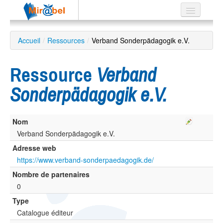
Le réseau
Accueil
/
Ressources
/
Verband Sonderpädagogik e.V.
Soutien
Ressource
Verband
Listes
Sonderpädagogik e.V.
Nom
Recherche
avancée
Verband Sonderpädagogik e.V.
Adresse web
EN
ES
https://www.verband-sonderpaedagogik.de/
Nombre de partenaires
?
0
Type
Catalogue éditeur