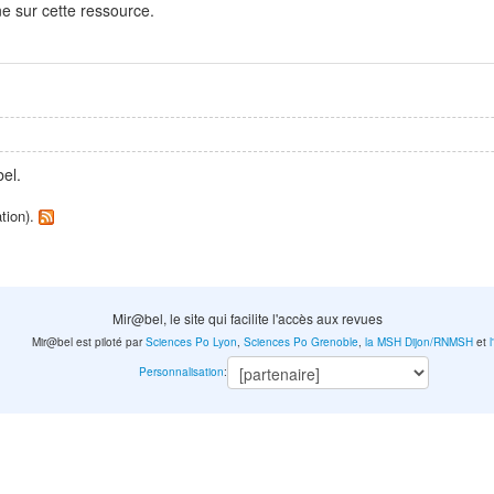
e sur cette ressource.
el.
ation).
Mir@bel, le site qui facilite l'accès aux revues
Mir@bel est piloté par
Sciences Po Lyon
,
Sciences Po Grenoble
,
la MSH Dijon/RNMSH
et
Personnalisation
: