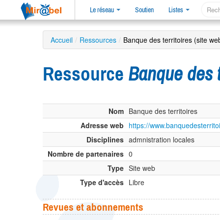
Le réseau
Soutien
Listes
Accueil
/
Ressources
/
Banque des territoires (site we
Ressource
Banque des te
Nom
Banque des territoires
Adresse web
https://www.banquedesterritoi
Disciplines
admnistration locales
Nombre de partenaires
0
Type
Site web
Type d'accès
Libre
Revues et abonnements