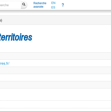
EN
Recherche
?
avancée
ES
b)
rritoires
res.fr/