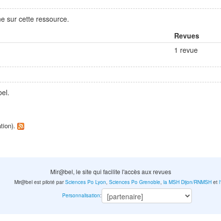
e sur cette ressource.
Revues
1 revue
el.
ation).
Mir@bel, le site qui facilite l'accès aux revues
Mir@bel est piloté par
Sciences Po Lyon
,
Sciences Po Grenoble
,
la MSH Dijon/RNMSH
et
Personnalisation
: