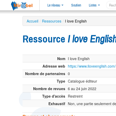
Le réseau
Soutien
Listes
Accueil
/
Ressources
/
I love English
Ressource
I love Englis
Nom
I love English
Adresse web
https://www.iloveenglish.com/
Nombre de partenaires
0
Type
Catalogue éditeur
Nombre de revues
6 au 24 juin 2022
Type d'accès
Restreint
Exhaustif
Non, une partie seulement de