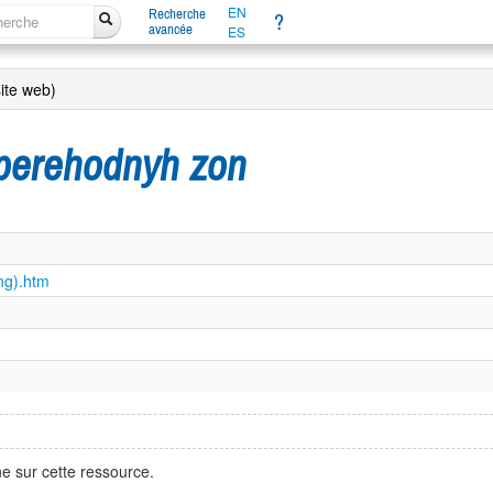
EN
Recherche
?
avancée
ES
ite web)
perehodnyh zon
eng).htm
e sur cette ressource.