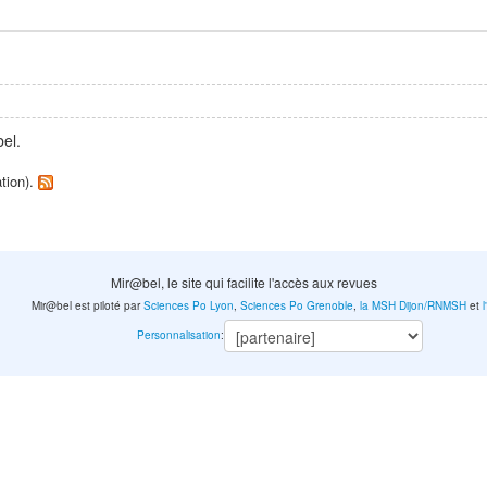
el.
ation).
Mir@bel, le site qui facilite l'accès aux revues
Mir@bel est piloté par
Sciences Po Lyon
,
Sciences Po Grenoble
,
la MSH Dijon/RNMSH
et
Personnalisation
: