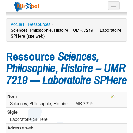
Le réseau
Accueil
/
Ressources
/
Sciences, Philosophie, Histoire – UMR 7219 — Laboratoire
Soutien
SPHere (site web)
Listes
Ressource
Sciences,
Philosophie, Histoire – UMR
Recherche
7219 — Laboratoire SPHere
avancée
EN
ES
Nom
Sciences, Philosophie, Histoire – UMR 7219
?
Sigle
Laboratoire SPHere
Adresse web