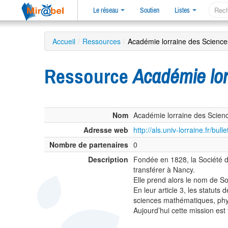
Le réseau
Soutien
Listes
Accueil
/
Ressources
/
Académie lorraine des Science
Ressource
Académie lor
Nom
Académie lorraine des Scien
Adresse web
http://als.univ-lorraine.fr/bull
Nombre de partenaires
0
Description
Fondée en 1828, la Société d
transférer à Nancy.
Elle prend alors le nom de S
En leur article 3, les statuts 
sciences mathématiques, physi
Aujourd’hui cette mission est