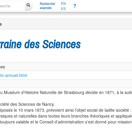
EN
Recherche
?
avancée
ES
s
raine des Sciences
ces
etin-annuel.html
u Muséum d’Histoire Naturelle de Strasbourg décide en 1871, à la suite
ociété des Sciences de Nancy.
déposés le 10 mars 1873, prévoient ainsi l’objet social de ladite société :
ques et naturelles dans toutes leurs branches théoriques et appliquées
 toujours valable et le Conseil d’administration s’est donné pour missio