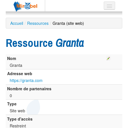
Le réseau
Accueil
/
Ressources
/
Granta (site web)
Soutien
Ressource
Granta
Listes
Nom
Granta
Recherche
Adresse web
avancée
https://granta.com
EN
Nombre de partenaires
ES
0
?
Type
Site web
Type d'accès
Restreint