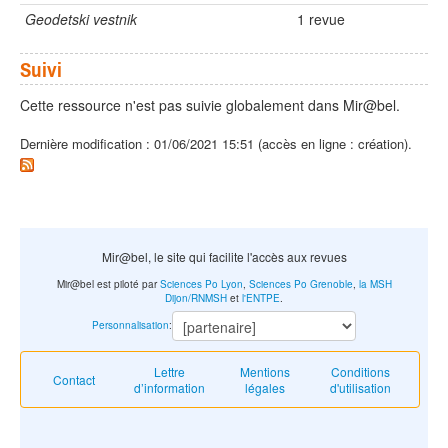
Geodetski vestnik
1 revue
Suivi
Cette ressource n'est pas suivie globalement dans Mir@bel.
Dernière modification : 01/06/2021 15:51 (accès en ligne : création).
Mir@bel, le site qui facilite l'accès aux revues
Mir@bel est piloté par
Sciences Po Lyon
,
Sciences Po Grenoble
,
la MSH
Dijon/RNMSH
et
l'ENTPE
.
Personnalisation
:
Lettre
Mentions
Conditions
Contact
d’information
légales
d'utilisation