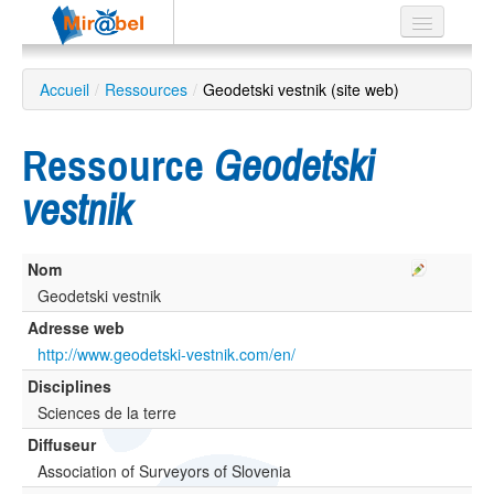
Le réseau
Accueil
/
Ressources
/
Geodetski vestnik (site web)
Soutien
Ressource
Geodetski
Listes
vestnik
Nom
Recherche
avancée
Geodetski vestnik
Adresse web
EN
ES
http://www.geodetski-vestnik.com/en/
Disciplines
?
Sciences de la terre
Diffuseur
Association of Surveyors of Slovenia