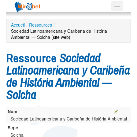
Le réseau
Accueil
/
Ressources
/
Sociedad Latinoamericana y Caribeña de História
Soutien
Ambiental — Solcha (site web)
Listes
Ressource
Sociedad
Latinoamericana y Caribeña
Recherche
de História Ambiental —
avancée
Solcha
EN
ES
?
Nom
Sociedad Latinoamericana y Caribeña de História Ambiental
Sigle
Solcha