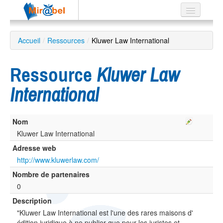
Le réseau
Accueil
/
Ressources
/
Kluwer Law International
Soutien
Ressource
Kluwer Law
Listes
International
Nom
Recherche
avancée
Kluwer Law International
Adresse web
EN
ES
http://www.kluwerlaw.com/
Nombre de partenaires
?
0
Description
"Kluwer Law International est l'une des rares maisons d'
édition juridique à ne publier que pour les juristes et