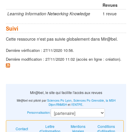
Revues
Learning Information Networking Knowledge
1 revue
Suivi
Cette ressource n'est pas suivie globalement dans Mir@bel.
Dernière vérification : 27/11/2020 10:56.
Dernière modification : 27/11/2020 11:02 (accès en ligne : création).
Mir@bel, le site qui facilite l'accès aux revues
Mir@bel est piloté par
Sciences Po Lyon
,
Sciences Po Grenoble
,
la MSH
Dijon/RNMSH
et
l'ENTPE
.
Personnalisation
:
Lettre
Mentions
Conditions
Contact
d’information
légales
d'utilisation