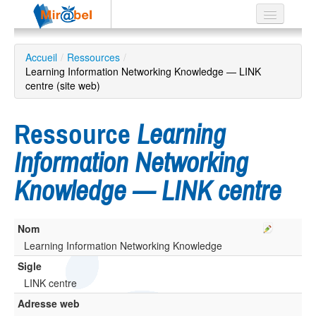
Le réseau
Accueil
/
Ressources
/
Learning Information Networking Knowledge — LINK
Soutien
centre (site web)
Listes
Ressource
Learning
Information Networking
Recherche
Knowledge — LINK centre
avancée
EN
ES
Nom
Learning Information Networking Knowledge
?
Sigle
LINK centre
Adresse web