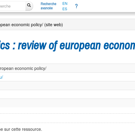
EN
Recherche
?
avancée
ES
opean economic policy/ (site web)
cs : review of european econom
uropean economic policy/
u/
e sur cette ressource.