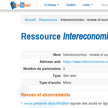
Le réseau
Soutien
Listes
Accueil
/
Ressources
/
Intereconomics : review of eur
Ressource
Intereconomi
Nom
Intereconomics : review of e
Adresse web
https://www.intereconomics.e
Nombre de partenaires
0
Type
Site web
Type d'accès
Mixte
Revues et abonnements
1 revue présente dans Mir@bel
signale des accès en lign