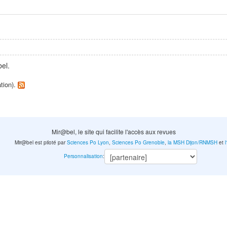
el.
ation).
Mir@bel, le site qui facilite l'accès aux revues
Mir@bel est piloté par
Sciences Po Lyon
,
Sciences Po Grenoble
,
la MSH Dijon/RNMSH
et
Personnalisation
: