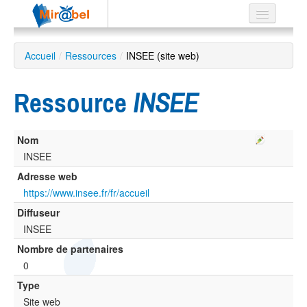
Le réseau
Accueil
/
Ressources
/
INSEE (site web)
Soutien
Ressource
INSEE
Listes
Nom
INSEE
Recherche
Adresse web
avancée
https://www.insee.fr/fr/accueil
EN
Diffuseur
ES
INSEE
?
Nombre de partenaires
0
Type
Site web