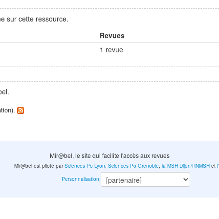
e sur cette ressource.
Revues
1 revue
el.
ation).
Mir@bel, le site qui facilite l'accès aux revues
Mir@bel est piloté par
Sciences Po Lyon
,
Sciences Po Grenoble
,
la MSH Dijon/RNMSH
et
Personnalisation
: