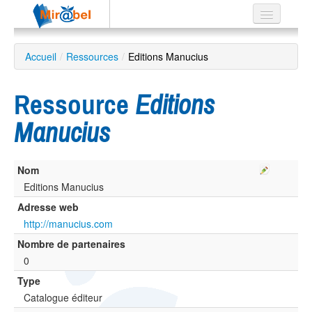
Le réseau
Accueil
/
Ressources
/
Editions Manucius
Soutien
Ressource
Editions
Listes
Manucius
Nom
Recherche
avancée
Editions Manucius
Adresse web
EN
ES
http://manucius.com
Nombre de partenaires
?
0
Type
Catalogue éditeur