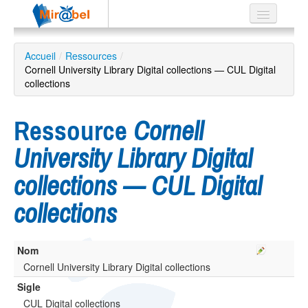
Le réseau
Accueil
/
Ressources
/
Cornell University Library Digital collections — CUL Digital
Soutien
collections
Listes
Ressource
Cornell
University Library Digital
Recherche
collections — CUL Digital
avancée
collections
EN
ES
?
Nom
Cornell University Library Digital collections
Sigle
CUL Digital collections