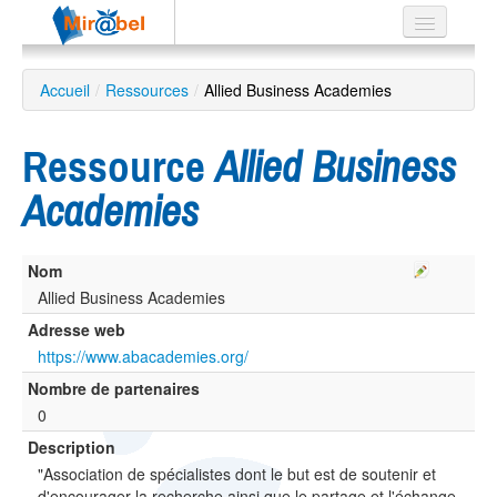
Le réseau
Accueil
/
Ressources
/
Allied Business Academies
Soutien
Ressource
Allied Business
Listes
Academies
Nom
Recherche
avancée
Allied Business Academies
Adresse web
EN
ES
https://www.abacademies.org/
Nombre de partenaires
?
0
Description
"Association de spécialistes dont le but est de soutenir et
d'encourager la recherche ainsi que le partage et l'échange