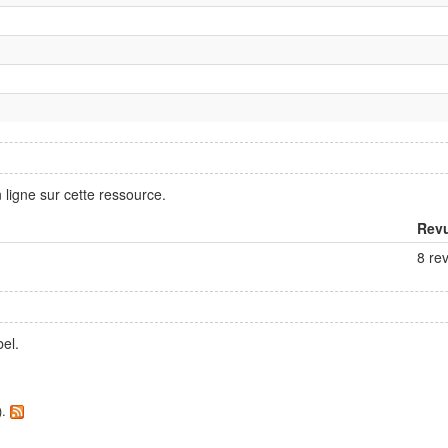
ligne sur cette ressource.
Rev
8 re
el.
).