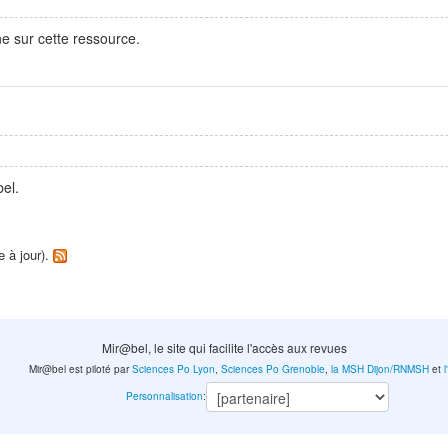
e sur cette ressource.
el.
e à jour).
Mir@bel, le site qui facilite l'accès aux revues
Mir@bel est piloté par
Sciences Po Lyon
,
Sciences Po Grenoble
,
la MSH Dijon/RNMSH
et
Personnalisation
: