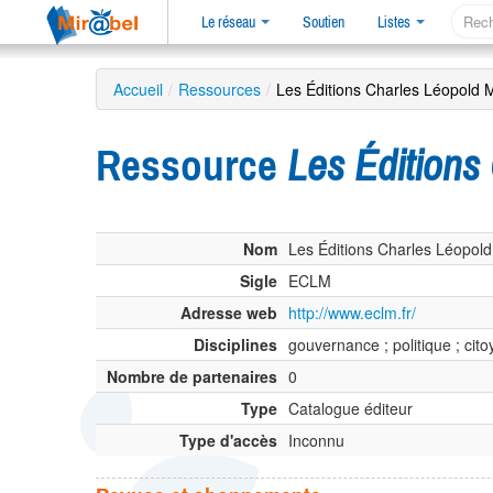
Le réseau
Soutien
Listes
Accueil
/
Ressources
/
Les Éditions Charles Léopol
Ressource
Les Édition
Nom
Les Éditions Charles Léopol
Sigle
ECLM
Adresse web
http://www.eclm.fr/
Disciplines
gouvernance ; politique ; cit
Nombre de partenaires
0
Type
Catalogue éditeur
Type d'accès
Inconnu