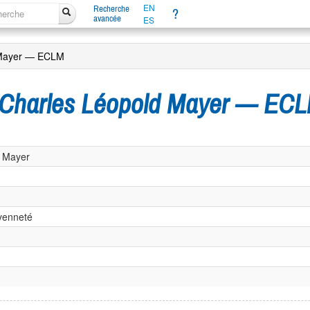
EN
Recherche
?
avancée
ES
d Mayer — ECLM
s Charles Léopold Mayer — EC
d Mayer
oyenneté