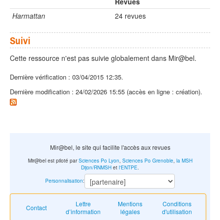
Revues
Harmattan
24 revues
Suivi
Cette ressource n'est pas suivie globalement dans Mir@bel.
Dernière vérification : 03/04/2015 12:35.
Dernière modification : 24/02/2026 15:55 (accès en ligne : création).
Mir@bel, le site qui facilite l'accès aux revues
Mir@bel est piloté par
Sciences Po Lyon
,
Sciences Po Grenoble
,
la MSH
Dijon/RNMSH
et
l'ENTPE
.
Personnalisation
:
Lettre
Mentions
Conditions
Contact
d’information
légales
d'utilisation