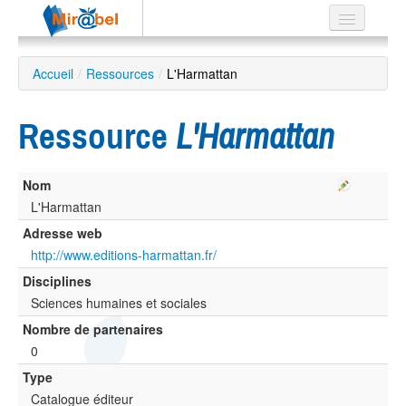
Le réseau
Accueil
/
Ressources
/
L'Harmattan
Soutien
Ressource
L'Harmattan
Listes
Nom
L'Harmattan
Recherche
Adresse web
avancée
http://www.editions-harmattan.fr/
EN
Disciplines
ES
Sciences humaines et sociales
?
Nombre de partenaires
0
Type
Catalogue éditeur