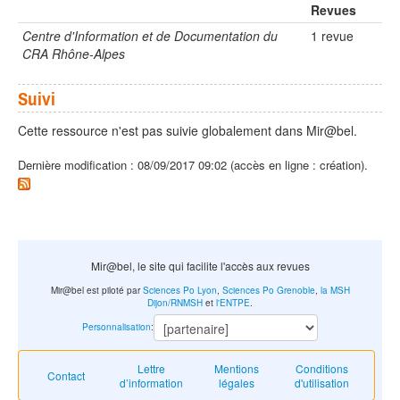
Revues
Centre d'Information et de Documentation du
1 revue
CRA Rhône-Alpes
Suivi
Cette ressource n'est pas suivie globalement dans Mir@bel.
Dernière modification : 08/09/2017 09:02 (accès en ligne : création).
Mir@bel, le site qui facilite l'accès aux revues
Mir@bel est piloté par
Sciences Po Lyon
,
Sciences Po Grenoble
,
la MSH
Dijon/RNMSH
et
l'ENTPE
.
Personnalisation
:
Lettre
Mentions
Conditions
Contact
d’information
légales
d'utilisation