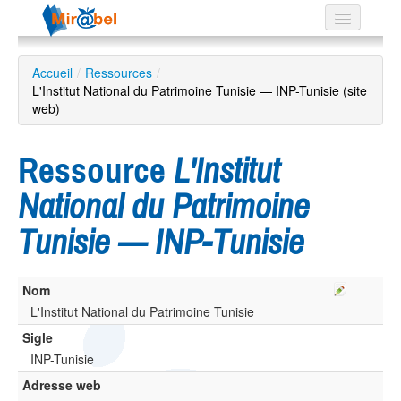
Le réseau
Accueil
/
Ressources
/
L'Institut National du Patrimoine Tunisie — INP-Tunisie (site
Soutien
web)
Listes
Ressource
L'Institut
National du Patrimoine
Recherche
Tunisie — INP-Tunisie
avancée
EN
ES
Nom
L'Institut National du Patrimoine Tunisie
?
Sigle
INP-Tunisie
Adresse web