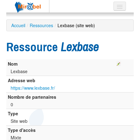
Le réseau
Accueil
/
Ressources
/
Lexbase (site web)
Soutien
Ressource
Lexbase
Listes
Nom
Lexbase
Recherche
Adresse web
avancée
https://www.lexbase.fr/
EN
Nombre de partenaires
ES
0
?
Type
Site web
Type d'accès
Mixte