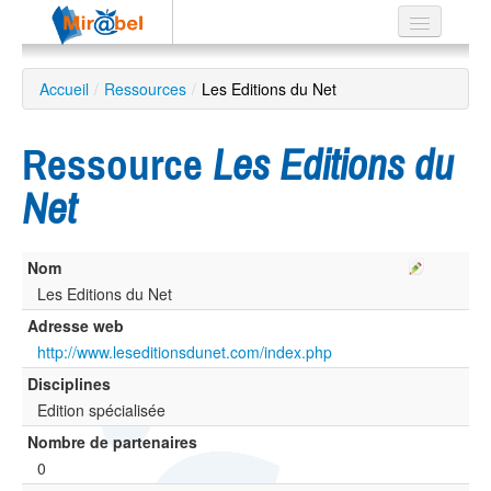
Le réseau
Accueil
/
Ressources
/
Les Editions du Net
Soutien
Ressource
Les Editions du
Listes
Net
Nom
Recherche
avancée
Les Editions du Net
Adresse web
EN
ES
http://www.leseditionsdunet.com/index.php
Disciplines
?
Edition spécialisée
Nombre de partenaires
0